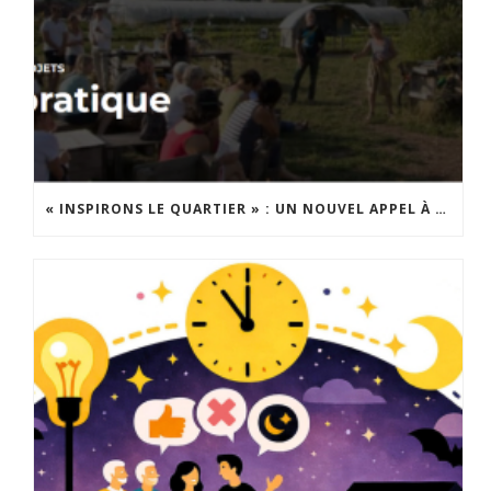
« INSPIRONS LE QUARTIER » : UN NOUVEL APPEL À PROJETS EST LANCÉ !