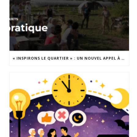
« INSPIRONS LE QUARTIER » : UN NOUVEL APPEL À PROJETS EST LANCÉ !