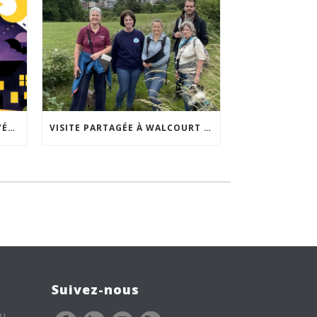
ACCEPTABILITÉ SOCIALE DE L’ÉCLAIRAGE NOCTURNE : LE REPLAY EST DISPONIBLE
VISITE PARTAGÉE À WALCOURT : UNE DÉMARCHE PARTICIPATIVE ANIMÉE PAR ESPACE ENVIRONNEMENT
Suivez-nous