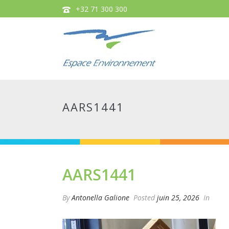
+32 71 300 300
AARS1441
AARS1441
By
Antonella Galione
Posted
juin 25, 2026
In