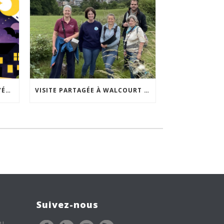
ACCEPTABILITÉ SOCIALE DE L’ÉCLAIRAGE NOCTURNE : LE REPLAY EST DISPONIBLE
VISITE PARTAGÉE À WALCOURT : UNE DÉMARCHE PARTICIPATIVE ANIMÉE PAR ESPACE ENVIRONNEMENT
Suivez-nous