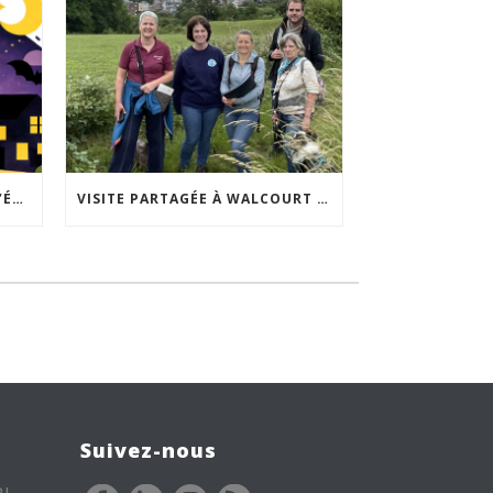
ACCEPTABILITÉ SOCIALE DE L’ÉCLAIRAGE NOCTURNE : LE REPLAY EST DISPONIBLE
VISITE PARTAGÉE À WALCOURT : UNE DÉMARCHE PARTICIPATIVE ANIMÉE PAR ESPACE ENVIRONNEMENT
Suivez-nous