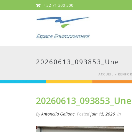
+32 71 300 300
20260613_093853_Une
ACCUEIL
»
RENFOR
20260613_093853_Une
By
Antonella Galione
Posted
juin 15, 2026
In