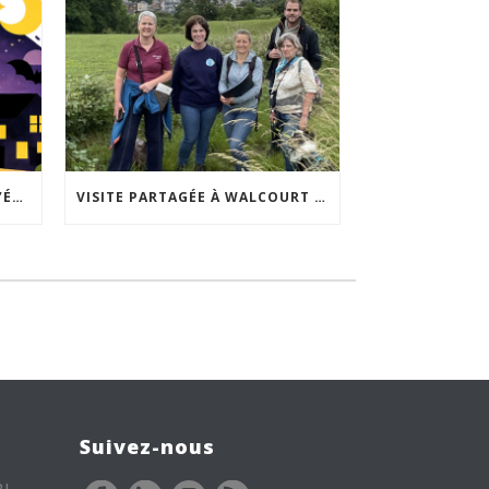
ACCEPTABILITÉ SOCIALE DE L’ÉCLAIRAGE NOCTURNE : LE REPLAY EST DISPONIBLE
VISITE PARTAGÉE À WALCOURT : UNE DÉMARCHE PARTICIPATIVE ANIMÉE PAR ESPACE ENVIRONNEMENT
Suivez-nous