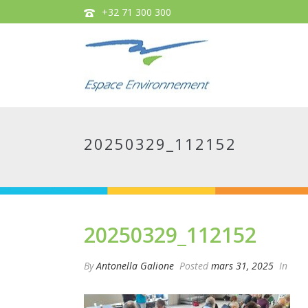
+32 71 300 300
20250329_112152
20250329_112152
By
Antonella Galione
Posted
mars 31, 2025
In