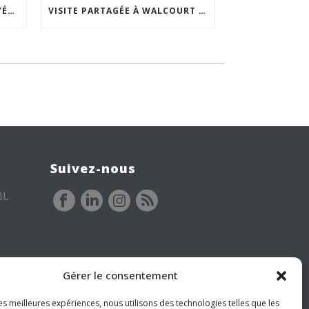
ACCEPTABILITÉ SOCIALE DE L’ÉCLAIRAGE NOCTURNE : LE REPLAY EST DISPONIBLE
VISITE PARTAGÉE À WALCOURT : UNE DÉMARCHE PARTICIPATIVE ANIMÉE PAR ESPACE ENVIRONNEMENT
Suivez-nous
BL
Gérer le consentement
les meilleures expériences, nous utilisons des technologies telles que les