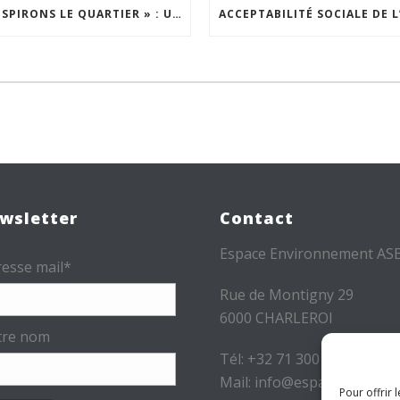
« INSPIRONS LE QUARTIER » : UN NOUVEL APPEL À PROJETS EST LANCÉ !
wsletter
Contact
Espace Environnement AS
esse mail*
Rue de Montigny 29
6000 CHARLEROI
tre nom
Tél: +32 71 300 300
Mail: info@espace-
Pour offrir 