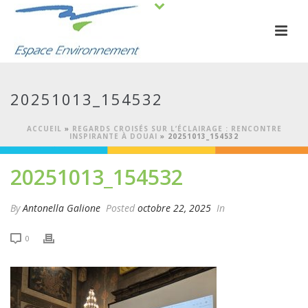
20251013_154532
ACCUEIL
»
REGARDS CROISÉS SUR L’ÉCLAIRAGE : RENCONTRE
INSPIRANTE À DOUAI
»
20251013_154532
20251013_154532
By
Antonella Galione
Posted
octobre 22, 2025
In
0