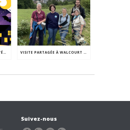
ACCEPTABILITÉ SOCIALE DE L’ÉCLAIRAGE NOCTURNE : LE REPLAY EST DISPONIBLE
VISITE PARTAGÉE À WALCOURT : UNE DÉMARCHE PARTICIPATIVE ANIMÉE PAR ESPACE ENVIRONNEMENT
Suivez-nous