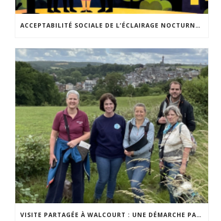
ACCEPTABILITÉ SOCIALE DE L’ÉCLAIRAGE NOCTURNE : LE REPLAY EST DISPONIBLE
VISITE PARTAGÉE À WALCOURT : UNE DÉMARCHE PARTICIPATIVE ANIMÉE PAR ESPACE ENVIRONNEMENT