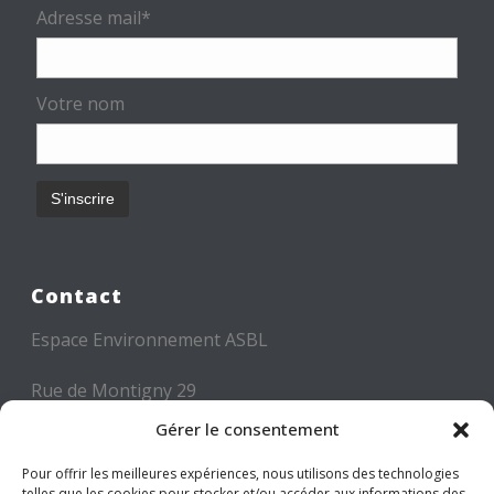
Adresse mail*
Votre nom
Contact
Espace Environnement ASBL
Rue de Montigny 29
6000 CHARLEROI
Gérer le consentement
Tél: +32 71 300 300
Pour offrir les meilleures expériences, nous utilisons des technologies
telles que les cookies pour stocker et/ou accéder aux informations des