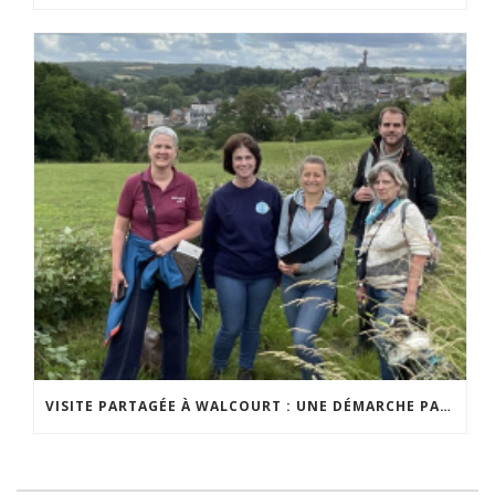
VISITE PARTAGÉE À WALCOURT : UNE DÉMARCHE PARTICIPATIVE ANIMÉE PAR ESPACE ENVIRONNEMENT