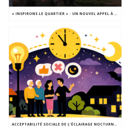
« INSPIRONS LE QUARTIER » : UN NOUVEL APPEL À PROJETS EST LANCÉ !
ACCEPTABILITÉ SOCIALE DE L’ÉCLAIRAGE NOCTURNE : LE REPLAY EST DISPONIBLE