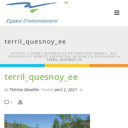
terril_quesnoy_ee
ACCUEIL
»
PROJET INTERREG VA DESTINATION TERRILS : DES
PODCASTS ET BIENTÔT UN PORTAIL INTERNET À DÉCOUVRIR !
»
TERRIL_QUESNOY_EE
terril_quesnoy_ee
By
Thérèse Devallée
Posted
avril 2, 2021
In
0