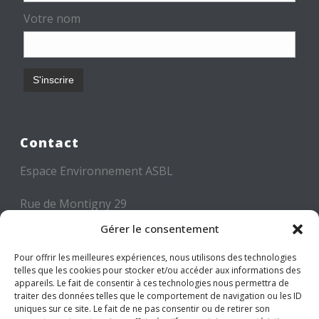
Votre nom
Contact
Espace Environnement ASBL
Rue de Montigny 29
6000 CHARLEROI
Gérer le consentement
Tél: +32 71 300 300
Pour offrir les meilleures expériences, nous utilisons des technologies
telles que les cookies pour stocker et/ou accéder aux informations des
Mail: info@espace-environnement.be
appareils. Le fait de consentir à ces technologies nous permettra de
traiter des données telles que le comportement de navigation ou les ID
TVA BE 0416.116.340
uniques sur ce site. Le fait de ne pas consentir ou de retirer son