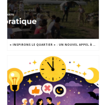
« INSPIRONS LE QUARTIER » : UN NOUVEL APPEL À PROJETS EST LANCÉ !