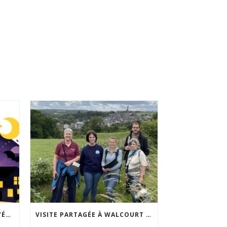
ACCEPTABILITÉ SOCIALE DE L’ÉCLAIRAGE NOCTURNE : LE REPLAY EST DISPONIBLE
VISITE PARTAGÉE À WALCOURT : UNE DÉMARCHE PARTICIPATIVE ANIMÉE PAR ESPACE ENVIRONNEMENT