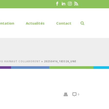
ntation
Actualités
Contact
U DU HAINAUT COLLABORENT
»
20250416_183326_UNE
0