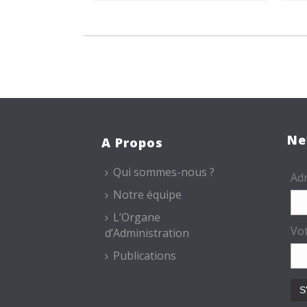
Ne
A Propos
Qui sommes-nous ?
Adr
Notre équipe
L’Organe
Vo
d’Administration
Publications