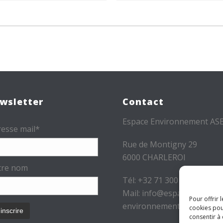
wsletter
Contact
Espace Environnement AS
esse mail*
Rue de Montigny 29
6000 CHARLEROI
tre nom
Tél: +32 71 300 300
Mail: info@espace-
Pour offrir 
environnement.be
cookies pou
consentir à