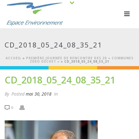
CD_2018_05_24_08_35_21
ACCUEIL
»
PREMIÈRE JOURNÉE DE RENCONTRE DES 20 « COMMUNES
ZÉRO DÉCHET »
»
CD_2018_05_24_08_35_21
CD_2018_05_24_08_35_21
By
Posted
mai 30, 2018
In
0