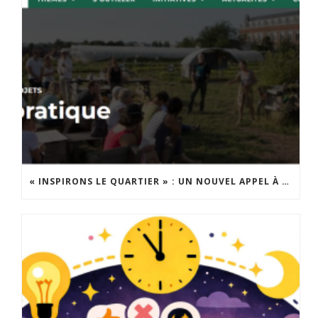
« INSPIRONS LE QUARTIER » : UN NOUVEL APPEL À PROJETS EST LANCÉ !