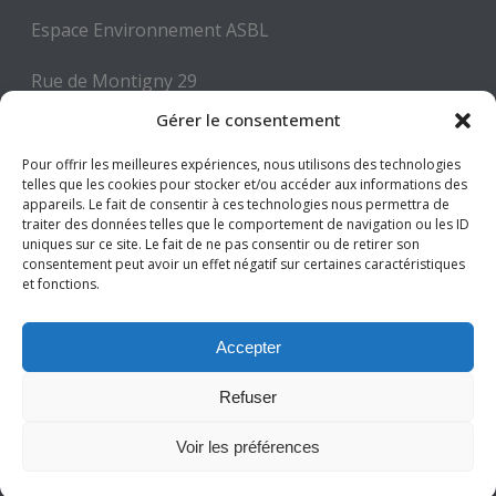
Espace Environnement ASBL
Rue de Montigny 29
6000 CHARLEROI
Gérer le consentement
Tél: +32 71 300 300
Pour offrir les meilleures expériences, nous utilisons des technologies
telles que les cookies pour stocker et/ou accéder aux informations des
Mail: info@espace-environnement.be
appareils. Le fait de consentir à ces technologies nous permettra de
traiter des données telles que le comportement de navigation ou les ID
TVA BE 0416.116.340
uniques sur ce site. Le fait de ne pas consentir ou de retirer son
consentement peut avoir un effet négatif sur certaines caractéristiques
et fonctions.
Suivez-nous
Accepter
Refuser
Voir les préférences
Tous droits réservés © Espace Environnement