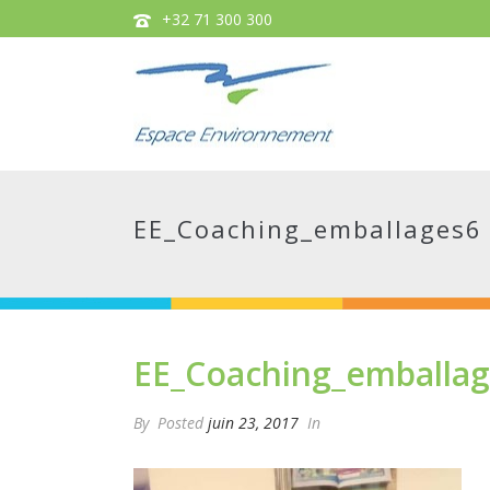
+32 71 300 300
EE_Coaching_emballages6
EE_Coaching_emballa
By
Posted
juin 23, 2017
In