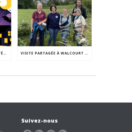
ACCEPTABILITÉ SOCIALE DE L’ÉCLAIRAGE NOCTURNE : LE REPLAY EST DISPONIBLE
VISITE PARTAGÉE À WALCOURT : UNE DÉMARCHE PARTICIPATIVE ANIMÉE PAR ESPACE ENVIRONNEMENT
Suivez-nous