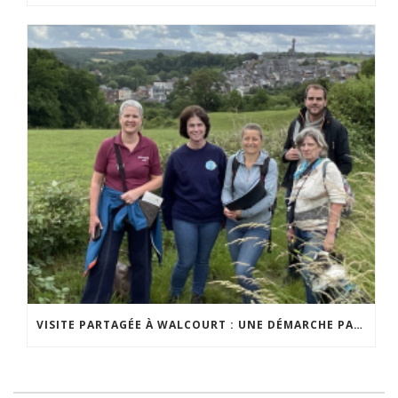
VISITE PARTAGÉE À WALCOURT : UNE DÉMARCHE PARTICIPATIVE ANIMÉE PAR ESPACE ENVIRONNEMENT