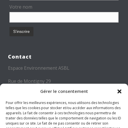
Votre nom
Contact
Espace Environnement ASBL
Rue de Montigny 29
6000 CHARLEROI
Gérer le consentement
Tél: +32 71 300 300
Pour offrir les meilleures expériences, nous utilisons des technologies
telles que les cookies pour stocker et/ou accéder aux informations des
Mail: info@espace-environnement.be
appareils. Le fait de consentir à ces technologies nous permettra de
traiter des données telles que le comportement de navigation ou les ID
TVA BE 0416.116.340
uniques sur ce site. Le fait de ne pas consentir ou de retirer son