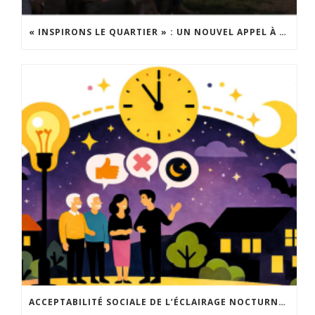
« INSPIRONS LE QUARTIER » : UN NOUVEL APPEL À PROJETS EST LANCÉ !
ACCEPTABILITÉ SOCIALE DE L’ÉCLAIRAGE NOCTURNE : LE REPLAY EST DISPONIBLE