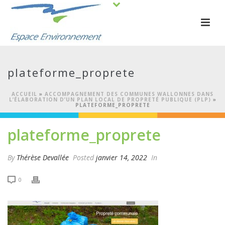
plateforme_proprete
ACCUEIL
»
ACCOMPAGNEMENT DES COMMUNES WALLONNES DANS
L’ÉLABORATION D’UN PLAN LOCAL DE PROPRETÉ PUBLIQUE (PLP)
»
PLATEFORME_PROPRETE
plateforme_proprete
By
Thérèse Devallée
Posted
janvier 14, 2022
In
0