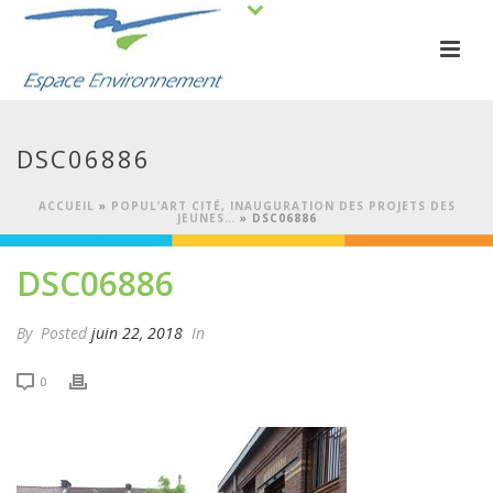
DSC06886
ACCUEIL
»
POPUL’ART CITÉ, INAUGURATION DES PROJETS DES
JEUNES…
»
DSC06886
DSC06886
By
Posted
juin 22, 2018
In
0