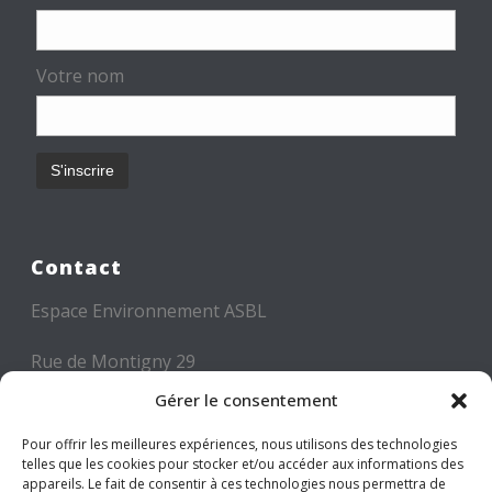
Votre nom
Contact
Espace Environnement ASBL
Rue de Montigny 29
6000 CHARLEROI
Gérer le consentement
Tél: +32 71 300 300
Pour offrir les meilleures expériences, nous utilisons des technologies
telles que les cookies pour stocker et/ou accéder aux informations des
Mail: info@espace-environnement.be
appareils. Le fait de consentir à ces technologies nous permettra de