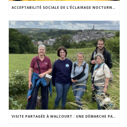
ACCEPTABILITÉ SOCIALE DE L’ÉCLAIRAGE NOCTURNE : LE REPLAY EST DISPONIBLE
VISITE PARTAGÉE À WALCOURT : UNE DÉMARCHE PARTICIPATIVE ANIMÉE PAR ESPACE ENVIRONNEMENT