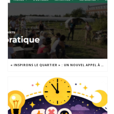
« INSPIRONS LE QUARTIER » : UN NOUVEL APPEL À PROJETS EST LANCÉ !