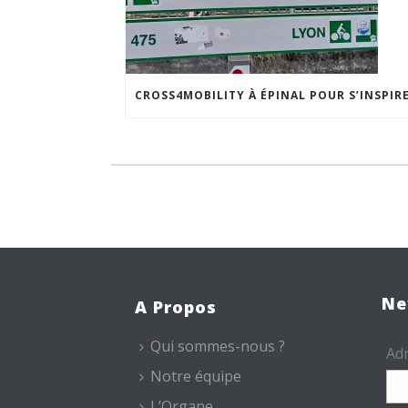
Ne
A Propos
Qui sommes-nous ?
Adr
Notre équipe
L’Organe