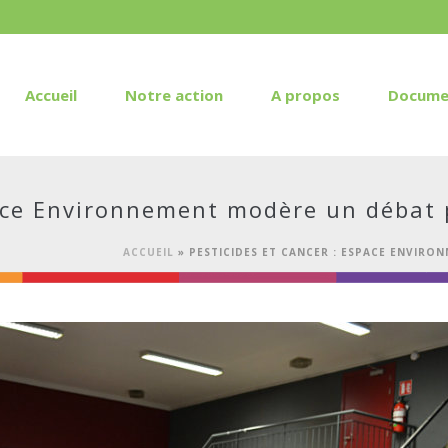
Accueil
Notre action
A propos
Docume
pace Environnement modère un débat 
ACCUEIL
»
PESTICIDES ET CANCER : ESPACE ENVIR