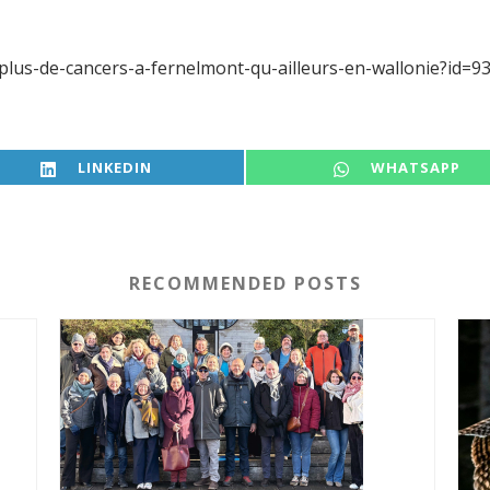
-plus-de-cancers-a-fernelmont-qu-ailleurs-en-wallonie?id=9
SHARE ON
SHARE ON
LINKEDIN
WHATSAPP
RECOMMENDED POSTS