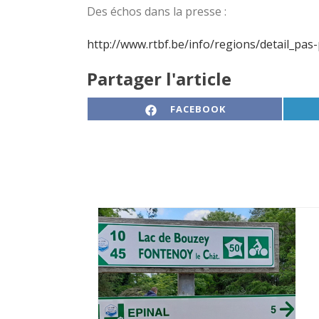
Des échos dans la presse :
http://www.rtbf.be/info/regions/detail_pas
Partager l'article
SHARE ON
FACEBOOK