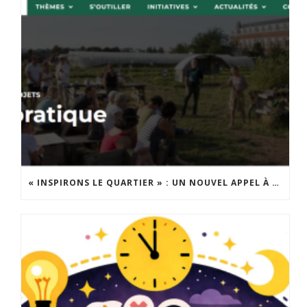
« INSPIRONS LE QUARTIER » : UN NOUVEL APPEL À PROJETS EST LANCÉ !