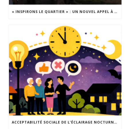
« INSPIRONS LE QUARTIER » : UN NOUVEL APPEL À PROJETS EST LANCÉ !
ACCEPTABILITÉ SOCIALE DE L’ÉCLAIRAGE NOCTURNE : LE REPLAY EST DISPONIBLE