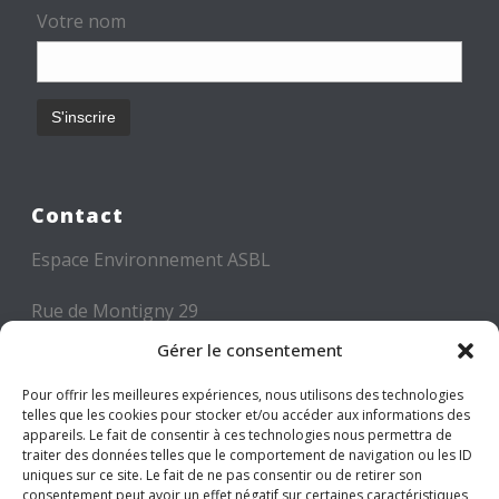
Votre nom
Contact
Espace Environnement ASBL
Rue de Montigny 29
6000 CHARLEROI
Gérer le consentement
Tél: +32 71 300 300
Pour offrir les meilleures expériences, nous utilisons des technologies
telles que les cookies pour stocker et/ou accéder aux informations des
Mail: info@espace-environnement.be
appareils. Le fait de consentir à ces technologies nous permettra de
traiter des données telles que le comportement de navigation ou les ID
TVA BE 0416.116.340
uniques sur ce site. Le fait de ne pas consentir ou de retirer son
consentement peut avoir un effet négatif sur certaines caractéristiques