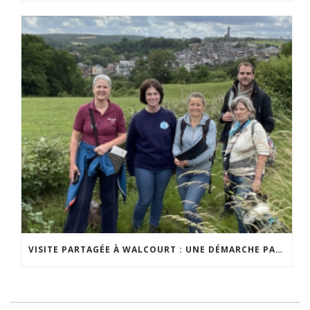
VISITE PARTAGÉE À WALCOURT : UNE DÉMARCHE PARTICIPATIVE ANIMÉE PAR ESPACE ENVIRONNEMENT