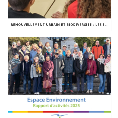
RENOUVELLEMENT URBAIN ET BIODIVERSITÉ : LES ÉLÈVES S’IMPLIQUENT CONCRÈTEMENT