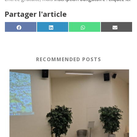
Partager l'article
SHARE ON
SHARE ON
SHARE ON
SHARE 
FACEBOOK
LINKEDIN
WHATSAPP
EMAIL
RECOMMENDED POSTS