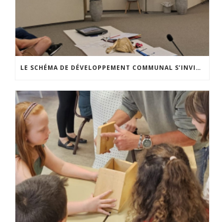
LE SCHÉMA DE DÉVELOPPEMENT COMMUNAL S’INVITE DANS LES CCATM DU HAINAUT