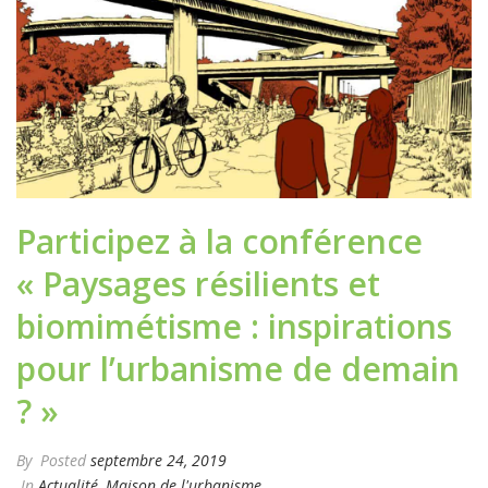
Participez à la conférence
« Paysages résilients et
biomimétisme : inspirations
pour l’urbanisme de demain
? »
By
Posted
septembre 24, 2019
In
Actualité
,
Maison de l'urbanisme