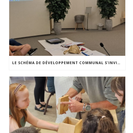
LE SCHÉMA DE DÉVELOPPEMENT COMMUNAL S’INVITE DANS LES CCATM DU HAINAUT