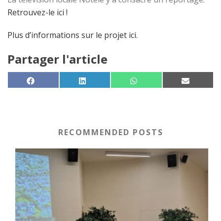
Retrouvez-le ici !
Plus d’informations sur le projet ici.
Partager l'article
SHARE ON
SHARE ON
SHARE ON
SHARE 
FACEBOOK
LINKEDIN
WHATSAPP
EMAIL
RECOMMENDED POSTS