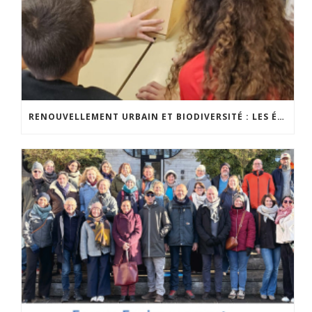
RENOUVELLEMENT URBAIN ET BIODIVERSITÉ : LES ÉLÈVES S’IMPLIQUENT CONCRÈTEMENT