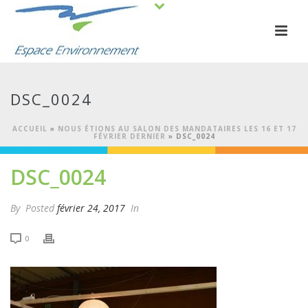
DSC_0024
ACCUEIL
»
NOUS ÉTIONS AU SALON DES MANDATAIRES LES 16 ET 17
FÉVRIER DERNIER
»
DSC_0024
DSC_0024
By
Posted
février 24, 2017
In
0