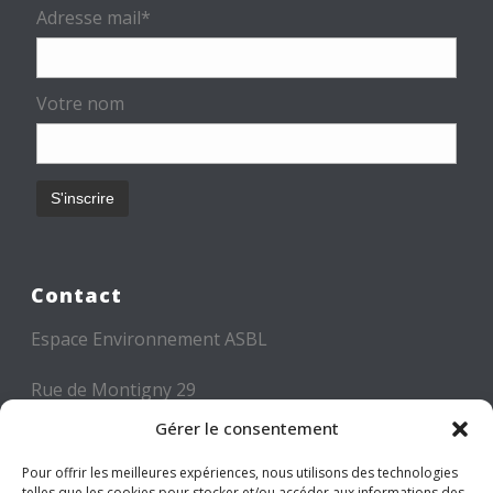
Adresse mail*
Votre nom
Contact
Espace Environnement ASBL
Rue de Montigny 29
6000 CHARLEROI
Gérer le consentement
Tél: +32 71 300 300
Pour offrir les meilleures expériences, nous utilisons des technologies
telles que les cookies pour stocker et/ou accéder aux informations des