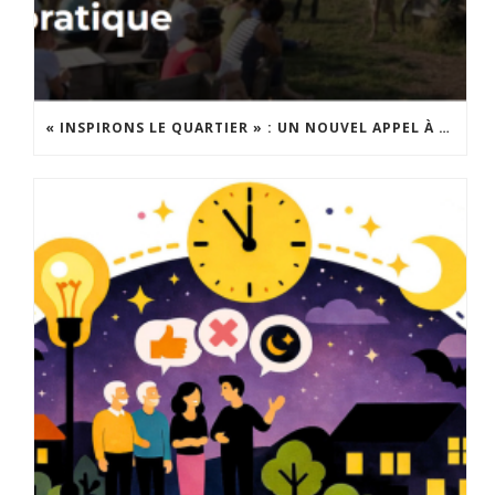
« INSPIRONS LE QUARTIER » : UN NOUVEL APPEL À PROJETS EST LANCÉ !