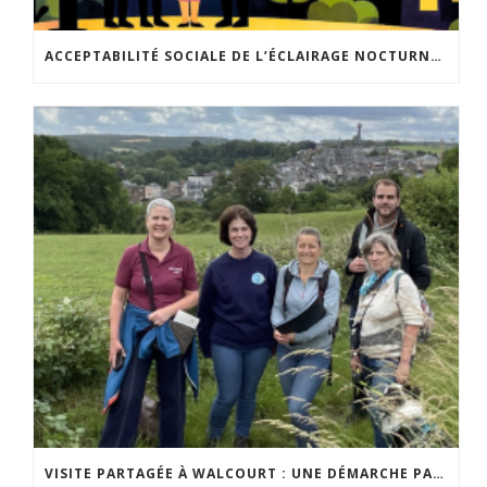
ACCEPTABILITÉ SOCIALE DE L’ÉCLAIRAGE NOCTURNE : LE REPLAY EST DISPONIBLE
VISITE PARTAGÉE À WALCOURT : UNE DÉMARCHE PARTICIPATIVE ANIMÉE PAR ESPACE ENVIRONNEMENT