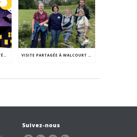
ACCEPTABILITÉ SOCIALE DE L’ÉCLAIRAGE NOCTURNE : LE REPLAY EST DISPONIBLE
VISITE PARTAGÉE À WALCOURT : UNE DÉMARCHE PARTICIPATIVE ANIMÉE PAR ESPACE ENVIRONNEMENT
Suivez-nous