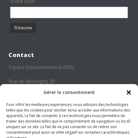
Votre nom
Contact
Espace Environnement ASBL
Rue de Montigny 29
6000 CHARLEROI
Gérer le consentement
Tél: +32 71 300 300
Pour offrir les meilleures expériences, nous utilisons des technologies
telles que les cookies pour stocker et/ou accéder aux informations des
Mail: info@espace-environnement.be
appareils. Le fait de consentir à ces technologies nous permettra de
traiter des données telles que le comportement de navigation ou les ID
TVA BE 0416.116.340
uniques sur ce site. Le fait de ne pas consentir ou de retirer son
consentement peut avoir un effet négatif sur certaines caractéristiques
et fonctions.