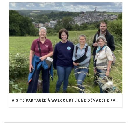
VISITE PARTAGÉE À WALCOURT : UNE DÉMARCHE PARTICIPATIVE ANIMÉE PAR ESPACE ENVIRONNEMENT