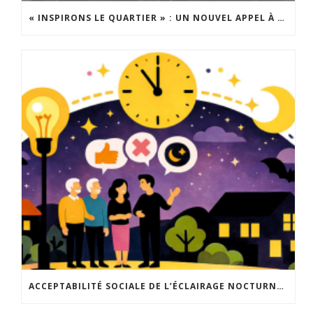
« INSPIRONS LE QUARTIER » : UN NOUVEL APPEL À PROJETS EST LANCÉ !
ACCEPTABILITÉ SOCIALE DE L’ÉCLAIRAGE NOCTURNE : LE REPLAY EST DISPONIBLE