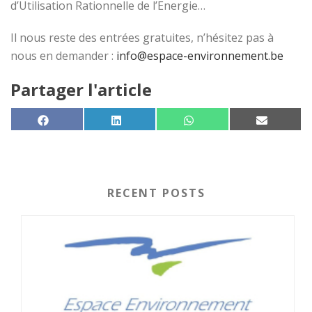
d’Utilisation Rationnelle de l’Energie…
Il nous reste des entrées gratuites, n’hésitez pas à
nous en demander :
info@espace-environnement.be
Partager l'article
SHARE ON
SHARE ON
SHARE ON
SHARE 
FACEBOOK
LINKEDIN
WHATSAPP
EMAIL
RECENT POSTS