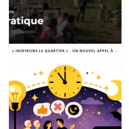
« INSPIRONS LE QUARTIER » : UN NOUVEL APPEL À PROJETS EST LANCÉ !