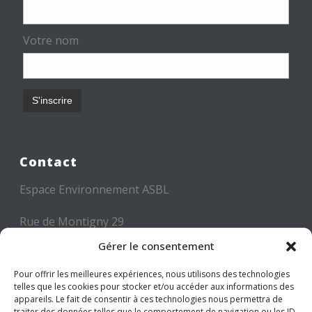
Votre nom
Contact
Espace Environnement ASBL
Rue de Montigny 29
6000 CHARLEROI
Gérer le consentement
Tél: +32 71 300 300
Pour offrir les meilleures expériences, nous utilisons des technologies
telles que les cookies pour stocker et/ou accéder aux informations des
Mail: info@espace-environnement.be
appareils. Le fait de consentir à ces technologies nous permettra de
traiter des données telles que le comportement de navigation ou les ID