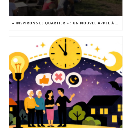
« INSPIRONS LE QUARTIER » : UN NOUVEL APPEL À PROJETS EST LANCÉ !