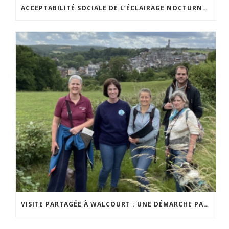
ACCEPTABILITÉ SOCIALE DE L’ÉCLAIRAGE NOCTURNE : LE REPLAY EST DISPONIBLE
VISITE PARTAGÉE À WALCOURT : UNE DÉMARCHE PARTICIPATIVE ANIMÉE PAR ESPACE ENVIRONNEMENT