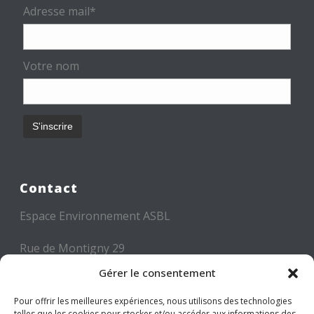
Adresse mail*
Votre nom
Contact
Espace Environnement ASBL
Rue de Montigny 29
6000 CHARLEROI
Gérer le consentement
Tél: +32 71 300 300
Pour offrir les meilleures expériences, nous utilisons des technologies
telles que les cookies pour stocker et/ou accéder aux informations des