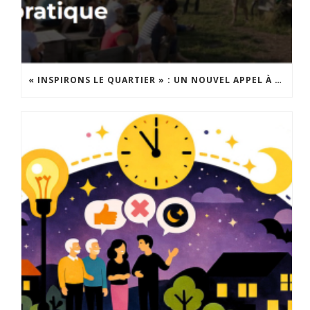
« INSPIRONS LE QUARTIER » : UN NOUVEL APPEL À PROJETS EST LANCÉ !