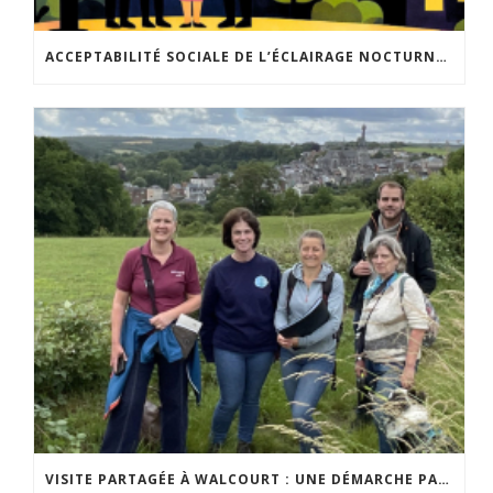
ACCEPTABILITÉ SOCIALE DE L’ÉCLAIRAGE NOCTURNE : LE REPLAY EST DISPONIBLE
VISITE PARTAGÉE À WALCOURT : UNE DÉMARCHE PARTICIPATIVE ANIMÉE PAR ESPACE ENVIRONNEMENT