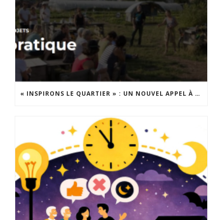
« INSPIRONS LE QUARTIER » : UN NOUVEL APPEL À PROJETS EST LANCÉ !