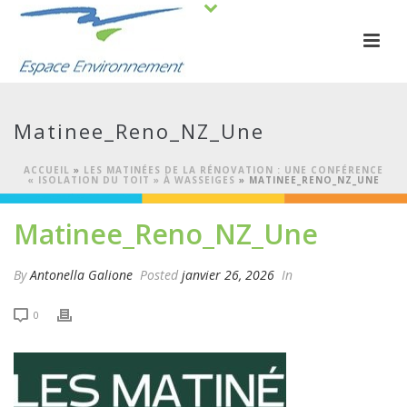
Matinee_Reno_NZ_Une
ACCUEIL
»
LES MATINÉES DE LA RÉNOVATION : UNE CONFÉRENCE
« ISOLATION DU TOIT » À WASSEIGES
»
MATINEE_RENO_NZ_UNE
Matinee_Reno_NZ_Une
By
Antonella Galione
Posted
janvier 26, 2026
In
0