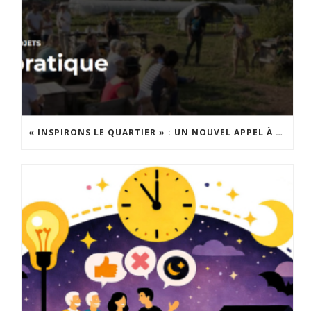
« INSPIRONS LE QUARTIER » : UN NOUVEL APPEL À PROJETS EST LANCÉ !