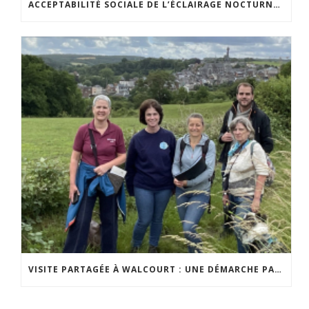
ACCEPTABILITÉ SOCIALE DE L’ÉCLAIRAGE NOCTURNE : LE REPLAY EST DISPONIBLE
VISITE PARTAGÉE À WALCOURT : UNE DÉMARCHE PARTICIPATIVE ANIMÉE PAR ESPACE ENVIRONNEMENT