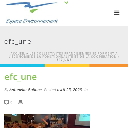
efc_une
ACCUEIL
»
LES COLLECTIVITÉS FRANCILIENNES SE FORMENT À
L’ECONOMIE DE LA FONCTIONNALITÉ ET DE LA COOPÉRATION
»
EFC_UNE
efc_une
By
Antonella Galione
Posted
avril 25, 2023
In
0