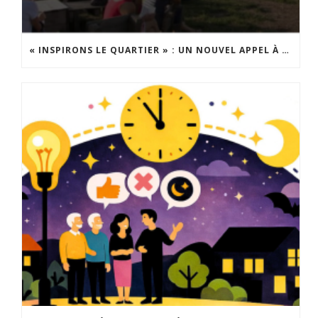
« INSPIRONS LE QUARTIER » : UN NOUVEL APPEL À PROJETS EST LANCÉ !