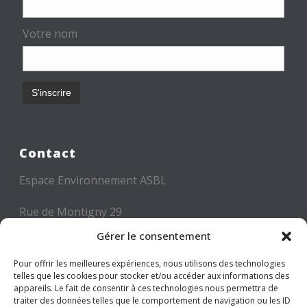
Votre nom
Contact
Espace Environnement ASBL
Rue de Montigny 29
6000 CHARLEROI
Gérer le consentement
Tél: +32 71 300 300
Pour offrir les meilleures expériences, nous utilisons des technologies
telles que les cookies pour stocker et/ou accéder aux informations des
Mail: info@espace-environnement.be
appareils. Le fait de consentir à ces technologies nous permettra de
traiter des données telles que le comportement de navigation ou les ID