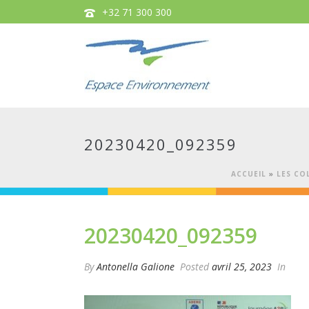
+32 71 300 300
20230420_092359
ACCUEIL
»
LES CO
20230420_092359
By
Antonella Galione
Posted
avril 25, 2023
In