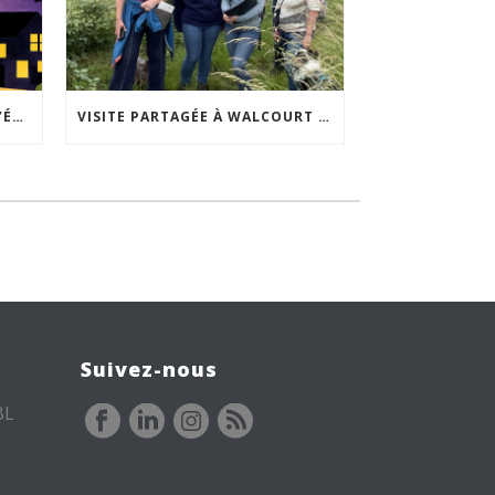
ACCEPTABILITÉ SOCIALE DE L’ÉCLAIRAGE NOCTURNE : LE REPLAY EST DISPONIBLE
VISITE PARTAGÉE À WALCOURT : UNE DÉMARCHE PARTICIPATIVE ANIMÉE PAR ESPACE ENVIRONNEMENT
Suivez-nous
BL