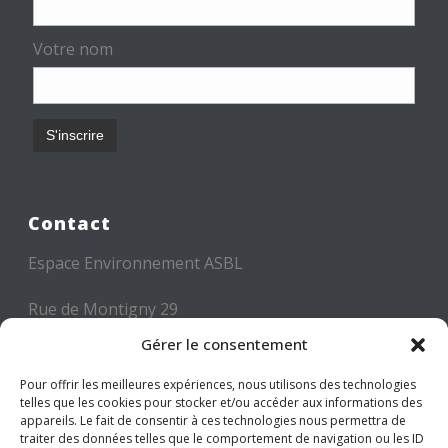
Votre nom
Contact
Espace Environnement ASBL
Rue de Montigny 29
6000 CHARLEROI
Gérer le consentement
Tél: +32 71 300 300
Pour offrir les meilleures expériences, nous utilisons des technologies
telles que les cookies pour stocker et/ou accéder aux informations des
Mail: info@espace-environnement.be
appareils. Le fait de consentir à ces technologies nous permettra de
traiter des données telles que le comportement de navigation ou les ID