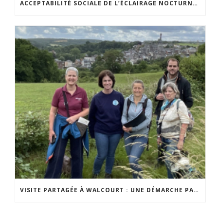
ACCEPTABILITÉ SOCIALE DE L’ÉCLAIRAGE NOCTURNE : LE REPLAY EST DISPONIBLE
VISITE PARTAGÉE À WALCOURT : UNE DÉMARCHE PARTICIPATIVE ANIMÉE PAR ESPACE ENVIRONNEMENT