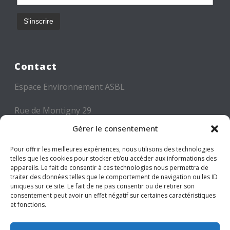
Contact
Espace Environnement ASBL
Rue de Montigny 29
6000 CHARLEROI
Gérer le consentement
Tél: +32 71 300 300
Pour offrir les meilleures expériences, nous utilisons des technologies
telles que les cookies pour stocker et/ou accéder aux informations des
Mail: info@espace-environnement.be
appareils. Le fait de consentir à ces technologies nous permettra de
traiter des données telles que le comportement de navigation ou les ID
TVA BE 0416.116.340
uniques sur ce site. Le fait de ne pas consentir ou de retirer son
consentement peut avoir un effet négatif sur certaines caractéristiques
et fonctions.
Suivez-nous