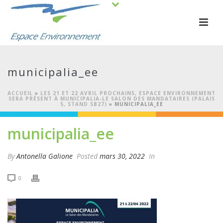
municipalia_ee
ACCUEIL
»
LES 21 ET 22 AVRIL PROCHAINS, ESPACE ENVIRONNEMENT
SERA PRÉSENT À MUNICIPALIA-LE SALON DES MANDATAIRES (PALAIS
5, STAND 5B27)
»
MUNICIPALIA_EE
municipalia_ee
By
Antonella Galione
Posted
mars 30, 2022
In
0