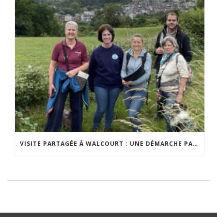
VISITE PARTAGÉE À WALCOURT : UNE DÉMARCHE PARTICIPATIVE ANIMÉE PAR ESPACE ENVIRONNEMENT