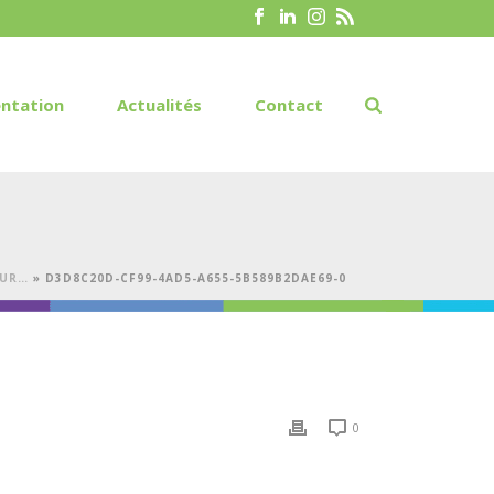
ntation
Actualités
Contact
OUR…
»
D3D8C20D-CF99-4AD5-A655-5B589B2DAE69-0
0