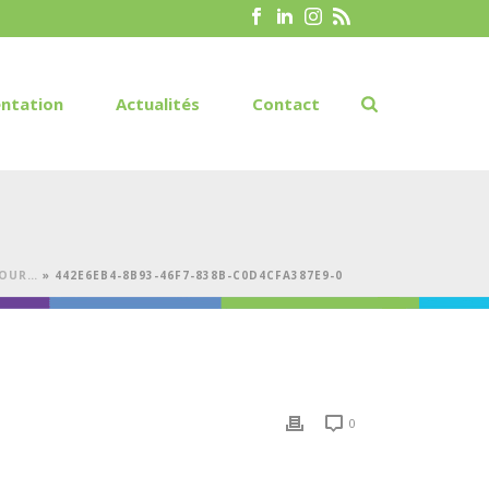
ntation
Actualités
Contact
TOUR…
»
442E6EB4-8B93-46F7-838B-C0D4CFA387E9-0
0