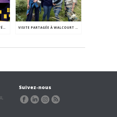
ACCEPTABILITÉ SOCIALE DE L’ÉCLAIRAGE NOCTURNE : LE REPLAY EST DISPONIBLE
VISITE PARTAGÉE À WALCOURT : UNE DÉMARCHE PARTICIPATIVE ANIMÉE PAR ESPACE ENVIRONNEMENT
Suivez-nous
BL