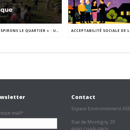
« INSPIRONS LE QUARTIER » : UN NOUVEL APPEL À PROJETS EST LANCÉ !
wsletter
Contact
Espace Environnement AS
esse mail*
Rue de Montigny 29
6000 CHARLEROI