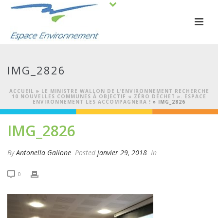
IMG_2826
ACCUEIL
»
LE MINISTRE WALLON DE L’ENVIRONNEMENT RECHERCHE
10 NOUVELLES COMMUNES À OBJECTIF « ZÉRO DÉCHET ». ESPACE
ENVIRONNEMENT LES ACCOMPAGNERA !
»
IMG_2826
IMG_2826
By
Antonella Galione
Posted
janvier 29, 2018
In
0