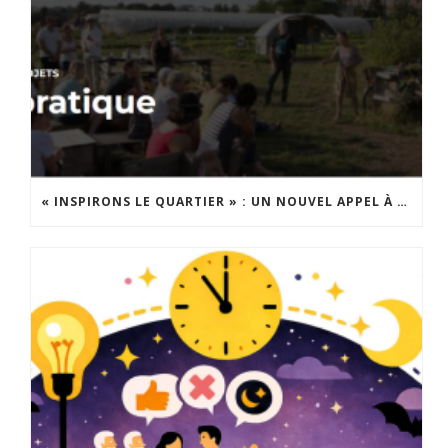
« INSPIRONS LE QUARTIER » : UN NOUVEL APPEL À PROJETS EST LANCÉ !