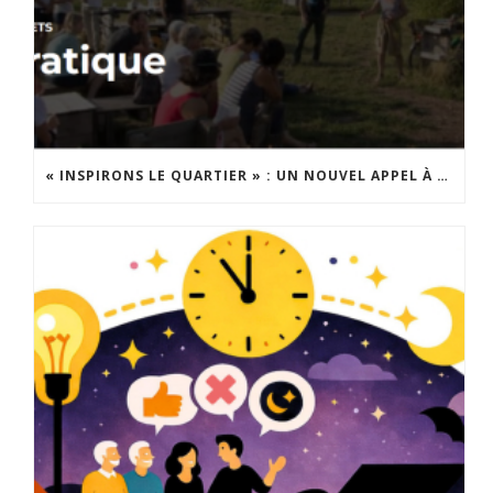
« INSPIRONS LE QUARTIER » : UN NOUVEL APPEL À PROJETS EST LANCÉ !