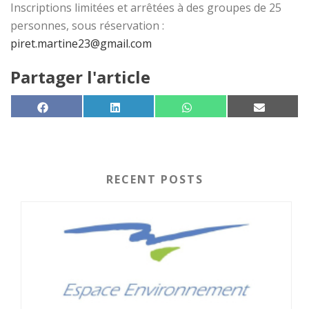
Inscriptions limitées et arrêtées à des groupes de 25
personnes, sous réservation :
piret.martine23@gmail.com
Partager l'article
SHARE ON
SHARE ON
SHARE ON
SHARE 
FACEBOOK
LINKEDIN
WHATSAPP
EMAIL
RECENT POSTS