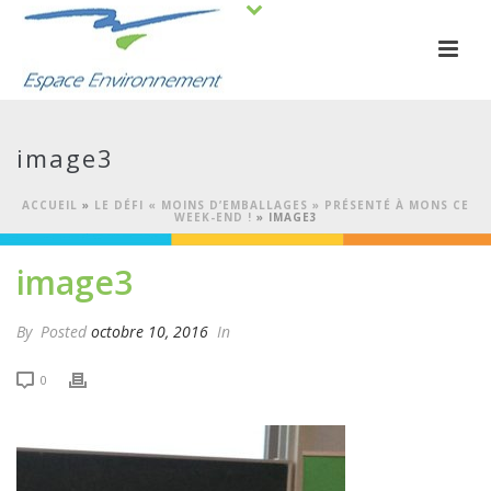
image3
ACCUEIL
»
LE DÉFI « MOINS D’EMBALLAGES » PRÉSENTÉ À MONS CE
WEEK-END !
»
IMAGE3
image3
By
Posted
octobre 10, 2016
In
0