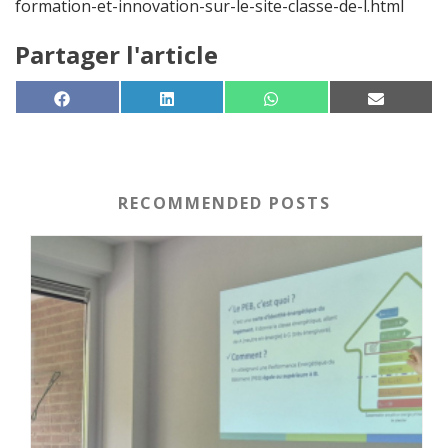
formation-et-innovation-sur-le-site-classe-de-l.html
Partager l'article
SHARE ON
SHARE ON
SHARE ON
SHARE 
FACEBOOK
LINKEDIN
WHATSAPP
EMAIL
RECOMMENDED POSTS