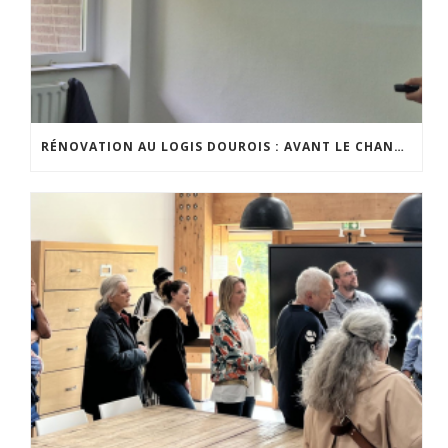
RÉNOVATION AU LOGIS DOUROIS : AVANT LE CHANTIER, LE DIALOGUE AVEC LES HABITANTS