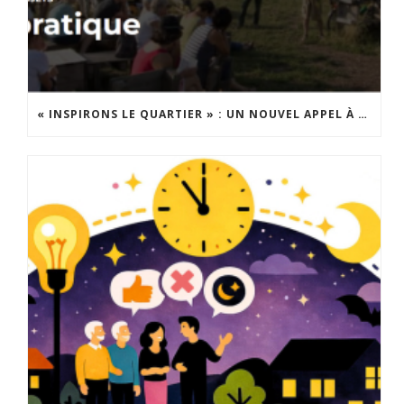
« INSPIRONS LE QUARTIER » : UN NOUVEL APPEL À PROJETS EST LANCÉ !