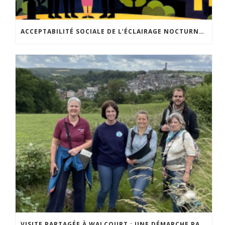
ACCEPTABILITÉ SOCIALE DE L’ÉCLAIRAGE NOCTURNE : LE REPLAY EST DISPONIBLE
VISITE PARTAGÉE À WALCOURT : UNE DÉMARCHE PARTICIPATIVE ANIMÉE PAR ESPACE ENVIRONNEMENT