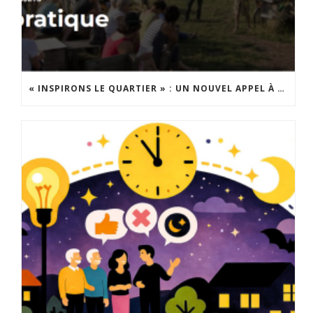
« INSPIRONS LE QUARTIER » : UN NOUVEL APPEL À PROJETS EST LANCÉ !