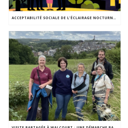
ACCEPTABILITÉ SOCIALE DE L’ÉCLAIRAGE NOCTURNE : LE REPLAY EST DISPONIBLE
VISITE PARTAGÉE À WALCOURT : UNE DÉMARCHE PARTICIPATIVE ANIMÉE PAR ESPACE ENVIRONNEMENT