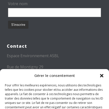
Votre nom
Contact
Espace Environnement ASBL
Rue de Montigny 29
6000 CHARLEROI
Gérer le consentement
Tél: +32 71 300 300
Pour offrir les meilleures expériences, nous utilisons des technologies
telles que les cookies pour stocker et/ou accéder aux informations des
Mail: info@espace-environnement.be
appareils. Le fait de consentir à ces technologies nous permettra de
traiter des données telles que le comportement de navigation ou les ID
TVA BE 0416.116.340
uniques sur ce site. Le fait de ne pas consentir ou de retirer son
consentement peut avoir un effet négatif sur certaines caractéristiques