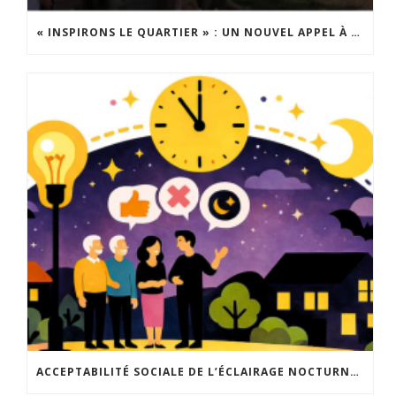
« INSPIRONS LE QUARTIER » : UN NOUVEL APPEL À PROJETS EST LANCÉ !
ACCEPTABILITÉ SOCIALE DE L’ÉCLAIRAGE NOCTURNE : LE REPLAY EST DISPONIBLE