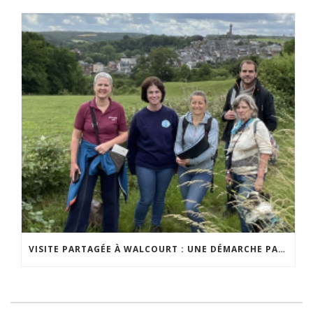
VISITE PARTAGÉE À WALCOURT : UNE DÉMARCHE PARTICIPATIVE ANIMÉE PAR ESPACE ENVIRONNEMENT