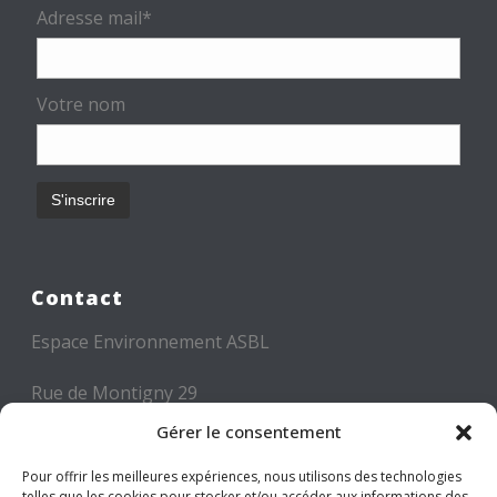
Adresse mail*
Votre nom
Contact
Espace Environnement ASBL
Rue de Montigny 29
6000 CHARLEROI
Gérer le consentement
Tél: +32 71 300 300
Pour offrir les meilleures expériences, nous utilisons des technologies
telles que les cookies pour stocker et/ou accéder aux informations des