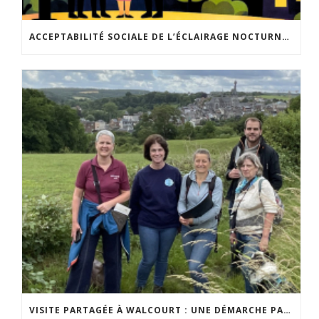
ACCEPTABILITÉ SOCIALE DE L’ÉCLAIRAGE NOCTURNE : LE REPLAY EST DISPONIBLE
VISITE PARTAGÉE À WALCOURT : UNE DÉMARCHE PARTICIPATIVE ANIMÉE PAR ESPACE ENVIRONNEMENT