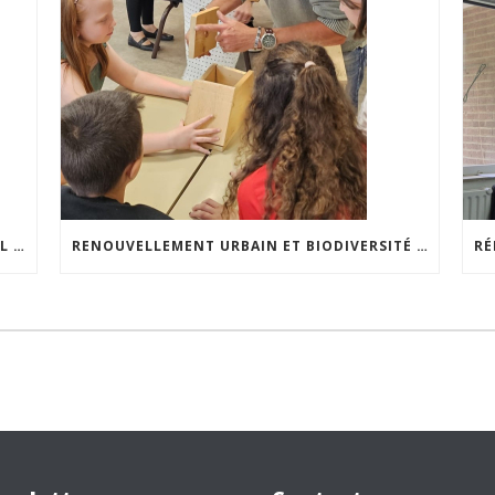
LE SCHÉMA DE DÉVELOPPEMENT COMMUNAL S’INVITE DANS LES CCATM DU HAINAUT
RENOUVELLEMENT URBAIN ET BIODIVERSITÉ : LES ÉLÈVES S’IMPLIQUENT CONCRÈTEMENT