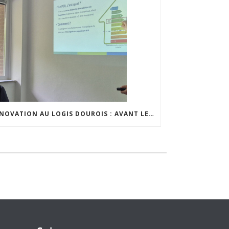
RÉNOVATION AU LOGIS DOUROIS : AVANT LE CHANTIER, LE DIALOGUE AVEC LES HABITANTS