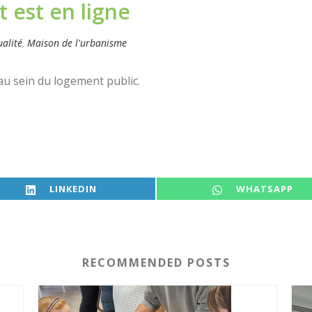
 est en ligne
ualité
,
Maison de l'urbanisme
au sein du logement public.
SHARE ON
SHARE ON
LINKEDIN
WHATSAPP
RECOMMENDED POSTS